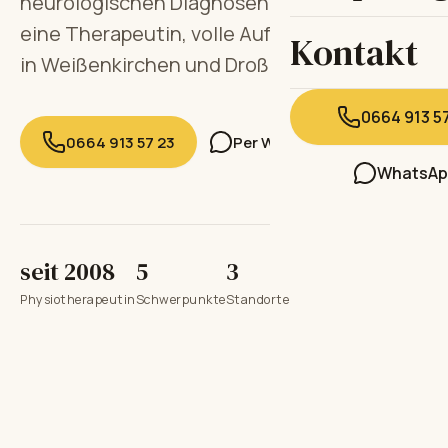
neurologischen Diagnosen. 60 Minuten,
eine Therapeutin, volle Aufmerksamkeit —
Kontakt
in Weißenkirchen und Droß.
0664 913 5
0664 913 57 23
Per WhatsApp anfragen
WhatsAp
seit 2008
5
3
Physiotherapeutin
Schwerpunkte
Standorte