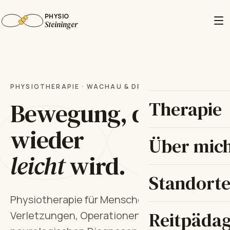
PHYSIO
Steininger
PHYSIOTHERAPIE · WACHAU & DROSS
Bewegung, die
Therapie
wieder
Über mic
leicht
wird.
Standort
Physiotherapie für Menschen nach
Reitpäda
Verletzungen, Operationen oder